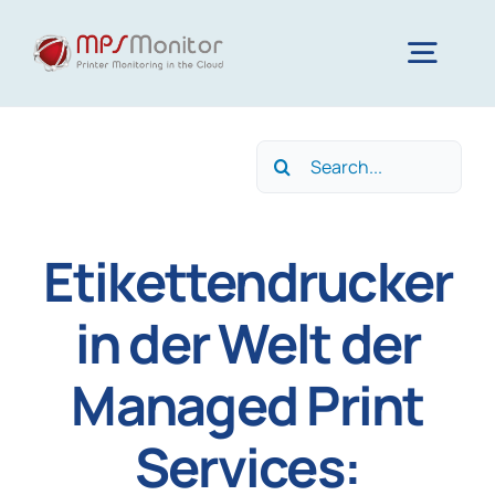
Skip
to
Togg
content
Navig
Home
Search
for:
Funktionen
Etikettendrucker
Technologie
in der Welt der
Managed Print
Ressourcen
Services:
Unternehmen