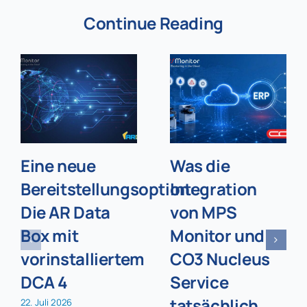
Continue Reading
Eine neue
Was die
Bereitstellungsoption:
Integration
Die AR Data
von MPS
Box mit
Monitor und
vorinstalliertem
CO3 Nucleus
DCA 4
Service
tatsächlich
22. Juli 2026