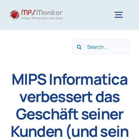
Skip
to
Togg
content
Navig
Home
Search
for:
Funktionen
MIPS Informatica
Technologie
verbessert das
Geschäft seiner
Ressourcen
Kunden (und sein
Unternehmen