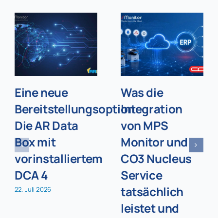
Eine neue
Was die
Bereitstellungsoption:
Integration
Die AR Data
von MPS
Box mit
Monitor und
vorinstalliertem
CO3 Nucleus
DCA 4
Service
tatsächlich
22. Juli 2026
leistet und