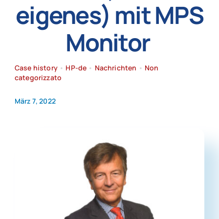
eigenes) mit MPS
Neuigkeiten
Monitor
Case history
•
HP-de
•
Nachrichten
•
Non
categorizzato
März 7, 2022