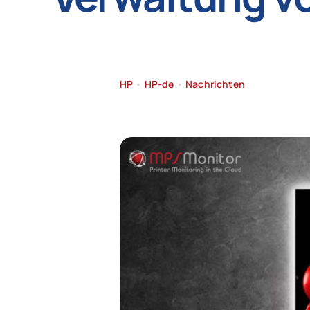
HP
•
HP-de
•
Nachrichten