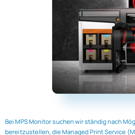
Bei MPS Monitor suchen wir ständig nach Mög
bereitzustellen, die Managed Print Service (M